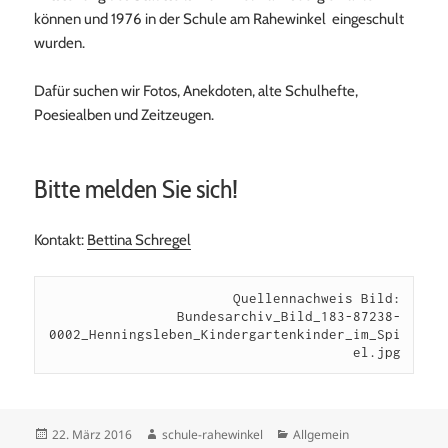
können und 1976 in der Schule am Rahewinkel eingeschult
wurden.
Dafür suchen wir Fotos, Anekdoten, alte Schulhefte,
Poesiealben und Zeitzeugen.
Bitte melden Sie sich!
Kontakt:
Bettina Schregel
Quellennachweis Bild:

 Bundesarchiv_Bild_183-87238-
0002_Henningsleben_Kindergartenkinder_im_Spi
el.jpg
Veröffentlicht
Autor
Kategorien
22. März 2016
schule-rahewinkel
Allgemein