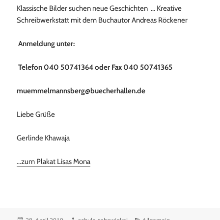
Klassische Bilder suchen neue Geschichten … Kreative
Schreibwerkstatt mit dem Buchautor Andreas Röckener
Anmeldung unter:
Telefon 040 50741364 oder Fax 040 50741365
muemmelmannsberg@buecherhallen.de
Liebe Grüße
Gerlinde Khawaja
…zum Plakat Lisas Mona
Veröffentlicht
Autor
Kategorien