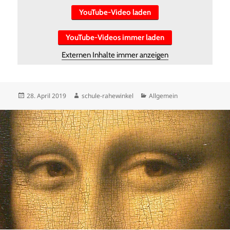
YouTube-Video laden
YouTube-Videos immer laden
Externen Inhalte immer anzeigen
Veröffentlicht
Autor
Kategorien
28. April 2019
schule-rahewinkel
Allgemein
am