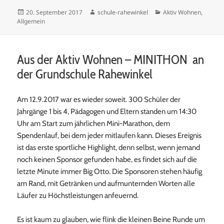
Veröffentlicht
Autor
Kategorien
20. September 2017
schule-rahewinkel
Aktiv Wohnen
,
am
Allgemein
Aus der Aktiv Wohnen – MINITHON an
der Grundschule Rahewinkel
Am 12.9.2017 war es wieder soweit. 300 Schüler der
Jahrgänge 1 bis 4, Pädagogen und Eltern standen um 14:30
Uhr am Start zum jährlichen Mini-Marathon, dem
Spendenlauf, bei dem jeder mitlaufen kann. Dieses Ereignis
ist das erste sportliche Highlight, denn selbst, wenn jemand
noch keinen Sponsor gefunden habe, es findet sich auf die
letzte Minute immer Big Otto. Die Sponsoren stehen häufig
am Rand, mit Getränken und aufmunternden Worten alle
Läufer zu Höchstleistungen anfeuernd.
Es ist kaum zu glauben, wie flink die kleinen Beine Runde um