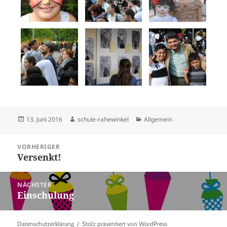
Veröffentlicht
Autor
Kategorien
13. Juni 2016
schule-rahewinkel
Allgemein
am
Beitragsnavigation
VORHERIGER
Versenkt!
Vorheriger
Beitrag:
NÄCHSTER
Einschulung
Nächster
Beitrag:
Datenschutzerklärung
Stolz präsentiert von WordPress